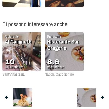
Ti possono interessare anche
Ristorante
Ristorante
Al Camino19
Ristorante San
Gregorio
10
8.6
13
Esperienze
2
Esperienze
Sant'Anastasia
Napoli, Capodichino