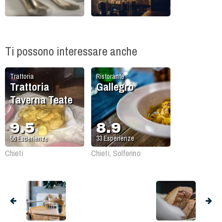
Ti possono interessare anche
Trattoria
Ristorante
Trattoria
Gallegro
Taverna Teate
9.5
8.9
56
Esperienze
33
Esperienze
Chieti
Chieti, Solferino