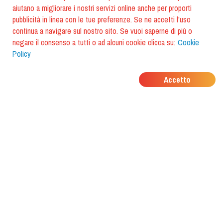
aiutano a migliorare i nostri servizi online anche per proporti
pubblicità in linea con le tue preferenze. Se ne accetti l'uso
continua a navigare sul nostro sito. Se vuoi saperne di più o
negare il consenso a tutti o ad alcuni cookie clicca su:
Cookie
Policy
DOVE MANGIANO I
Accetto
TUOI AMICI?
Scarica l'app e scoprilo con
foodiestrip