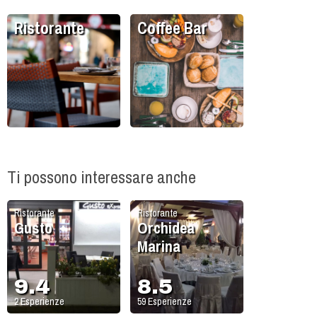
Ristorante
Coffee Bar
Ti possono interessare anche
Ristorante
Ristorante
Gusto
Orchidea
Marina
9.4
8.5
2
Esperienze
59
Esperienze