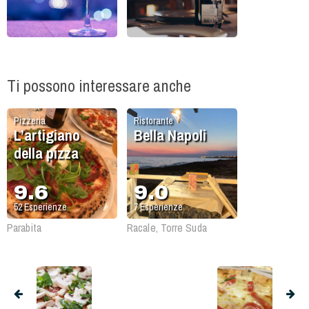
Ti possono interessare anche
Pizzeria
Ristorante
L’artigiano
Bella Napoli
della pizza
9.6
9.0
52
Esperienze
7
Esperienze
Parabita
Racale, Torre Suda