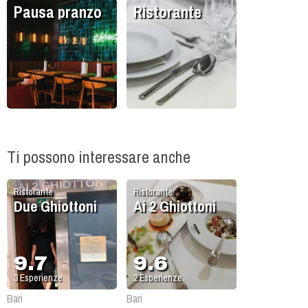
Pausa pranzo
Ristorante
Ti possono interessare anche
Ristorante
Ristorante
Due Ghiottoni
Ai 2 Ghiottoni
9.7
9.6
3
Esperienze
2
Esperienze
Bari
Bari