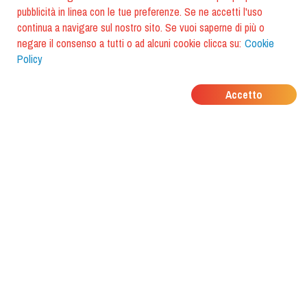
pubblicità in linea con le tue preferenze. Se ne accetti l'uso
continua a navigare sul nostro sito. Se vuoi saperne di più o
negare il consenso a tutti o ad alcuni cookie clicca su:
Cookie
Policy
DOVE MANGIANO I
Accetto
TUOI AMICI?
Scarica l'app e scoprilo con
foodiestrip