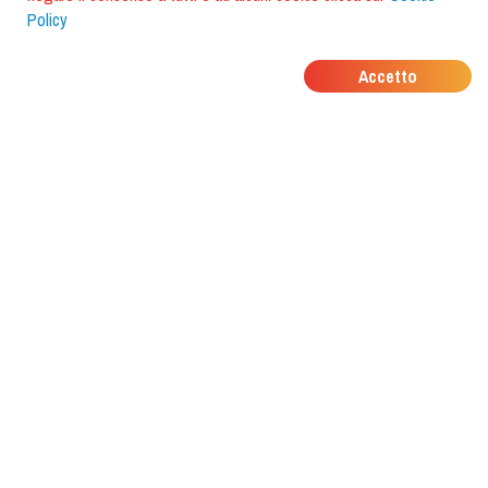
Policy
DOVE MANGIANO I
Accetto
TUOI AMICI?
Scarica l'app e scoprilo con
foodiestrip