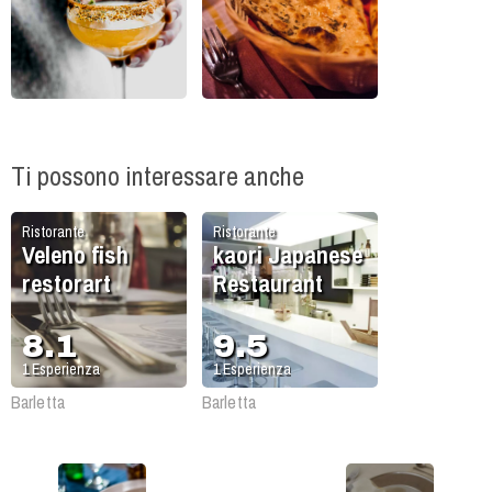
Ti possono interessare anche
Ristorante
Ristorante
Veleno fish
kaori Japanese
restorart
Restaurant
8.1
9.5
1
Esperienza
1
Esperienza
Barletta
Barletta