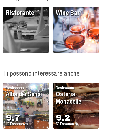
Ristorante
Wine Bar
Ti possono interessare anche
Rosticceria
Rosticceria
Alba dei Sensi
Osteria
Monacelle
9.7
9.2
12
Esperienze
59
Esperienze