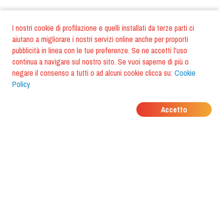
I nostri cookie di profilazione e quelli installati da terze parti ci
aiutano a migliorare i nostri servizi online anche per proporti
pubblicità in linea con le tue preferenze. Se ne accetti l'uso
continua a navigare sul nostro sito. Se vuoi saperne di più o
negare il consenso a tutti o ad alcuni cookie clicca su:
Cookie
Policy
DOVE MANGIANO I
Accetto
TUOI AMICI?
Scarica l'app e scoprilo con
foodiestrip