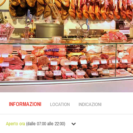
INFORMAZIONI
LOCATION
INDICAZIONI
Aperto ora
(
dalle
07:00
alle
22:00
)