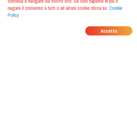
continua a navigare sul nostro sito. Se vuoi saperne di più o
negare il consenso a tutti o ad alcuni cookie clicca su:
Cookie
Policy
DOVE MANGIANO I
Accetto
TUOI AMICI?
Scarica l'app e scoprilo con
foodiestrip