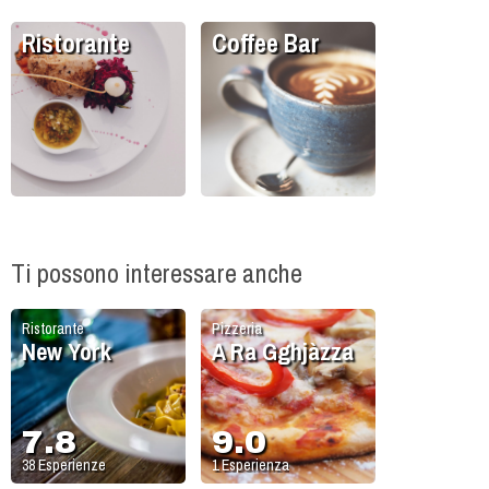
Ristorante
Coffee Bar
Ti possono interessare anche
Ristorante
Pizzeria
New York
A Ra Gghjàzza
7.8
9.0
38
Esperienze
1
Esperienza