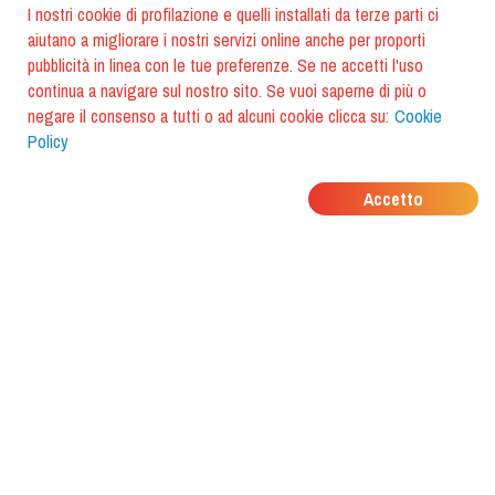
I nostri cookie di profilazione e quelli installati da terze parti ci
aiutano a migliorare i nostri servizi online anche per proporti
pubblicità in linea con le tue preferenze. Se ne accetti l'uso
continua a navigare sul nostro sito. Se vuoi saperne di più o
negare il consenso a tutti o ad alcuni cookie clicca su:
Cookie
Policy
DOVE MANGIANO I
Accetto
TUOI AMICI?
Scarica l'app e scoprilo con
foodiestrip