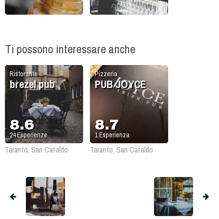
Ti possono interessare anche
Ristorante
Pizzeria
brezel pub
PUB JOYCE
8.6
8.7
24
Esperienze
1
Esperienza
Taranto, San Cataldo
Taranto, San Cataldo