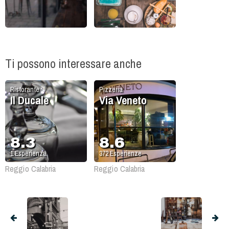
Ti possono interessare anche
Ristorante
Pizzeria
Il Ducale
Via Veneto
8.3
8.6
1
Esperienza
372
Esperienze
Reggio Calabria
Reggio Calabria