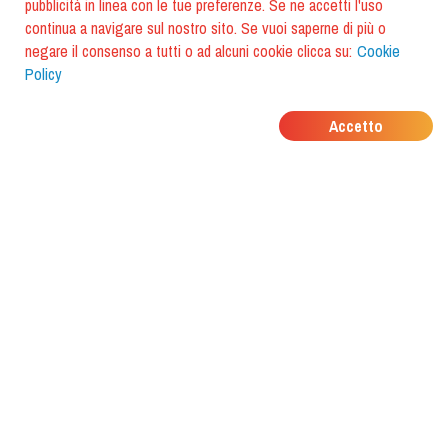
pubblicità in linea con le tue preferenze. Se ne accetti l'uso
continua a navigare sul nostro sito. Se vuoi saperne di più o
negare il consenso a tutti o ad alcuni cookie clicca su:
Cookie
Policy
DOVE MANGIANO I
Accetto
TUOI AMICI?
Scarica l'app e scoprilo con
foodiestrip