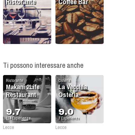
Ristorante
Coffee Bar
Ti possono interessare anche
Ristorante
Osteria
Makani 2Life
La Vecchia
Restaurant
Osteria
9.7
9.0
114
Esperienze
7
Esperienze
Lecce
Lecce