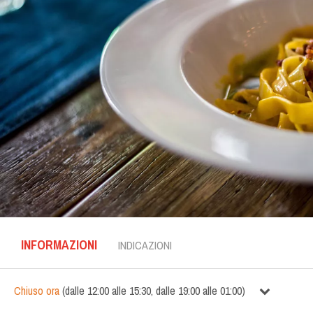
INFORMAZIONI
INDICAZIONI
Chiuso ora
(
dalle
12:00
alle
15:30
,
dalle
19:00
alle
01:00
)