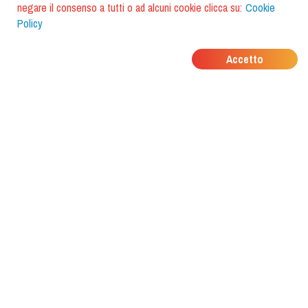
negare il consenso a tutti o ad alcuni cookie clicca su:
Cookie
Policy
DOVE MANGIANO I
Accetto
TUOI AMICI?
Scarica l'app e scoprilo con
foodiestrip