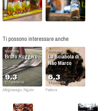
Ti possono interessare anche
Ristorante
Ristorante
Bruto Ruggero
La Sciabola di
Nao Marco
9.3
6.3
17
Esperienze
2
Esperienze
Albignasego, Rigato
Padova