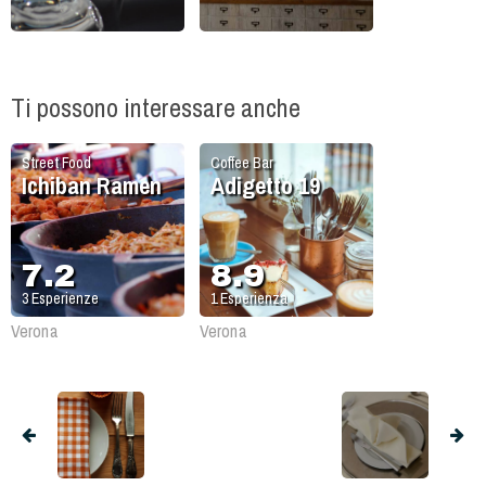
Ti possono interessare anche
Street Food
Coffee Bar
Ichiban Ramen
Adigetto 19
7.2
8.9
3
Esperienze
1
Esperienza
Verona
Verona