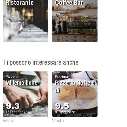
Ristorante
Coffee Bar
Ti possono interessare anche
Pizzeria
Pizzeria
Millemolliche
Pizzeria Notte e
dì
9.3
9.5
17
Esperienze
9
Esperienze
Vieste
Vieste