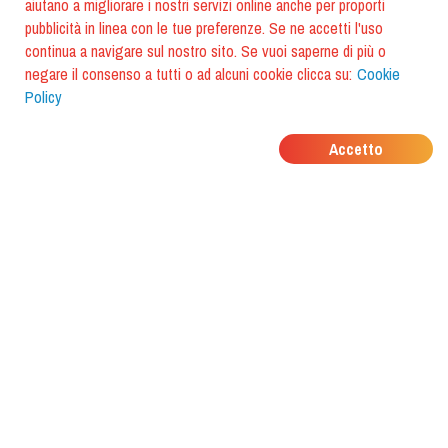
aiutano a migliorare i nostri servizi online anche per proporti
pubblicità in linea con le tue preferenze. Se ne accetti l'uso
continua a navigare sul nostro sito. Se vuoi saperne di più o
negare il consenso a tutti o ad alcuni cookie clicca su:
Cookie
Policy
DOVE MANGIANO I
Accetto
TUOI AMICI?
Scarica l'app e scoprilo con
foodiestrip