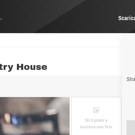
Scaric
ntry House
Str
Sii il primo a
scattare una foto