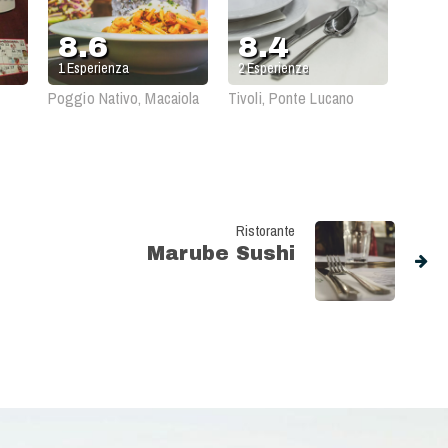
8.6
8.4
1
Esperienza
2
Esperienze
Poggio Nativo, Macaiola
Tivoli, Ponte Lucano
Ristorante
Marube Sushi