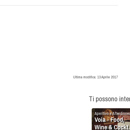
Ultima modifica:
13 Aprile 2017
Ti possono int
Aperitivo e Afterdinne
Voia - Food,
Wine & Cockta