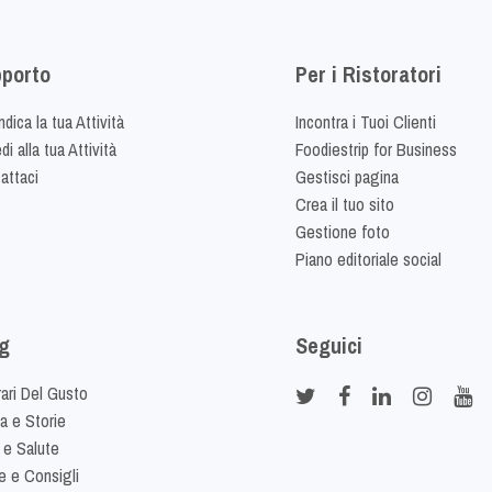
porto
Per i Ristoratori
dica la tua Attività
Incontra i Tuoi Clienti
i alla tua Attività
Foodiestrip for Business
attaci
Gestisci pagina
Crea il tuo sito
Gestione foto
Piano editoriale social
g
Seguici
rari Del Gusto
ia e Storie
 e Salute
e e Consigli