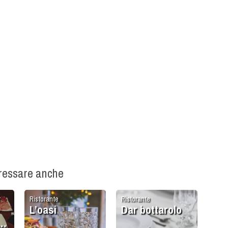
eressare anche
r
Ristorante
Ristorante
L’oasi
Dar bottarolo
il