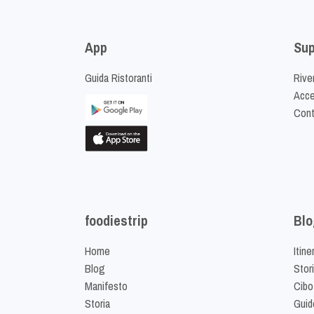
App
Sup
Guida Ristoranti
Riven
Acced
Cont
foodiestrip
Blo
Home
Itine
Blog
Stor
Manifesto
Cibo
Storia
Guid