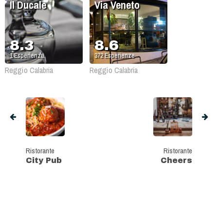
Il Ducale
Via Veneto
8.3
8.6
1
Esperienza
372
Esperienze
Reggio Calabria
Reggio Calabria
Ristorante
Ristorante
City Pub
Cheers