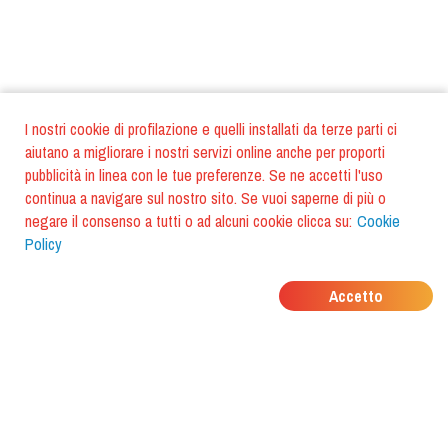
I nostri cookie di profilazione e quelli installati da terze parti ci
aiutano a migliorare i nostri servizi online anche per proporti
pubblicità in linea con le tue preferenze. Se ne accetti l'uso
continua a navigare sul nostro sito. Se vuoi saperne di più o
negare il consenso a tutti o ad alcuni cookie clicca su:
Cookie
Policy
DOVE MANGIANO I
Accetto
TUOI AMICI?
Scarica l'app e scoprilo con
foodiestrip