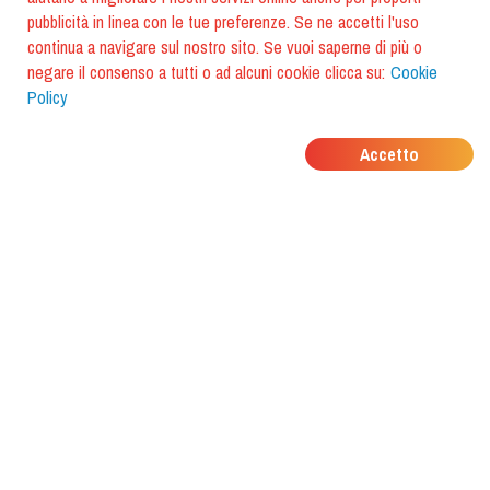
pubblicità in linea con le tue preferenze. Se ne accetti l'uso
continua a navigare sul nostro sito. Se vuoi saperne di più o
negare il consenso a tutti o ad alcuni cookie clicca su:
Cookie
Policy
DOVE MANGIANO I
Accetto
TUOI AMICI?
Scarica l'app e scoprilo con
foodiestrip