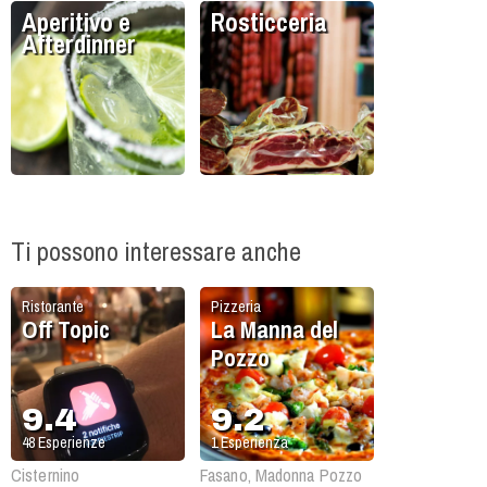
Aperitivo e
Rosticceria
Afterdinner
Ti possono interessare anche
Ristorante
Pizzeria
Off Topic
La Manna del
Pozzo
9.4
9.2
48
Esperienze
1
Esperienza
Cisternino
Fasano, Madonna Pozzo