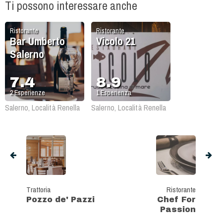
Ti possono interessare anche
Ristorante
Ristorante
Bar Umberto
Vicolo 21
Salerno
7.4
8.9
2
Esperienze
1
Esperienza
Salerno, Località Renella
Salerno, Località Renella
Trattoria
Ristorante
Pozzo de' Pazzi
Chef For
Passion