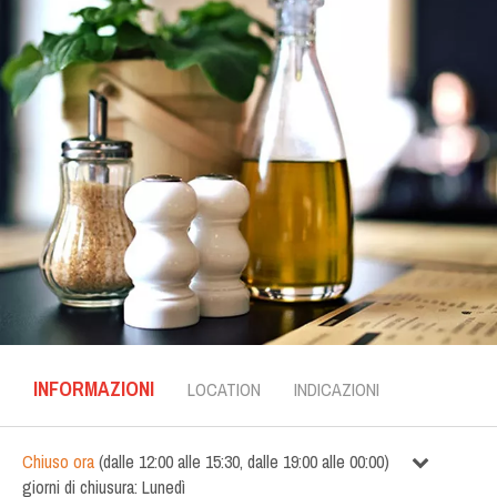
INFORMAZIONI
LOCATION
INDICAZIONI
Chiuso ora
(
dalle
12:00
alle
15:30
,
dalle
19:00
alle
00:00
)
giorni di chiusura:
Lunedì