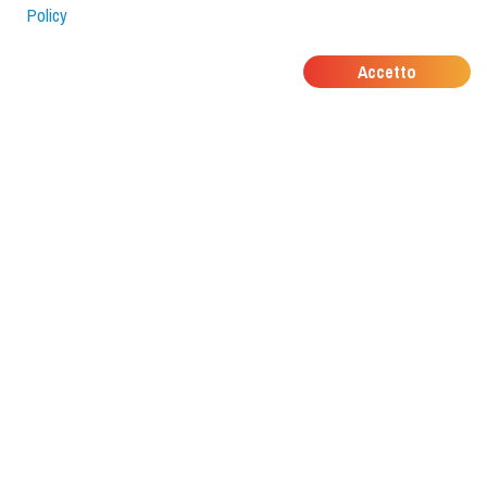
Policy
DOVE MANGIANO I
Accetto
TUOI AMICI?
Scarica l'app e scoprilo con
foodiestrip