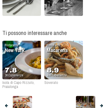
Ti possono interessare anche
Ristorante
Ristorante
New York
Macarena
7.8
8.9
38
Esperienze
332
Esperienze
Isola di Capo Rizzuto,
Soverato
Praialonga