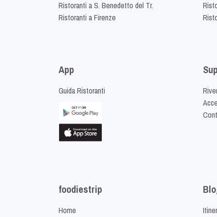
Ristoranti a S. Benedetto del Tr.
Risto
Ristoranti a Firenze
Rist
App
Sup
Guida Ristoranti
Riven
Acced
Cont
foodiestrip
Blo
Home
Itine