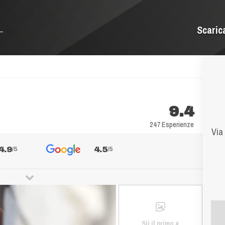
Scaric
9.4
247 Esperienze
Via
4.9
4.5
/5
/5
Sii il primo a