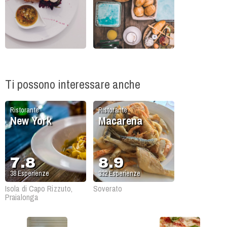
Ti possono interessare anche
Ristorante
Ristorante
New York
Macarena
7.8
8.9
38
Esperienze
332
Esperienze
Isola di Capo Rizzuto,
Soverato
Praialonga