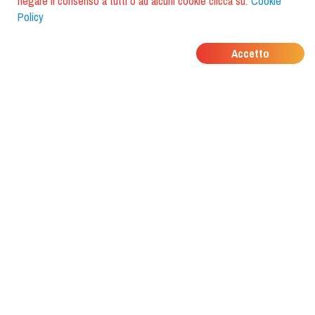
negare il consenso a tutti o ad alcuni cookie clicca su:
Cookie
Policy
DOVE MANGIANO I
Accetto
TUOI AMICI?
Scarica l'app e scoprilo con
foodiestrip