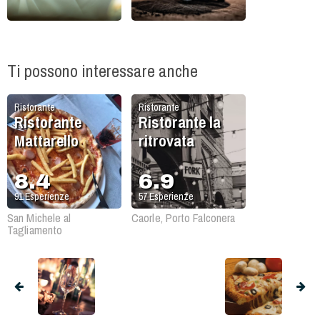
Ti possono interessare anche
Ristorante
Ristorante
Ristorante
Ristorante la
Mattarello
ritrovata
8.4
6.9
91
Esperienze
57
Esperienze
San Michele al
Caorle, Porto Falconera
Tagliamento