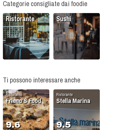
Categorie consigliate dai foodie
Ristorante
Sushi
Ti possono interessare anche
Ristorante
Ristorante
Friend'S Food
Stella Marina
9.6
9.5