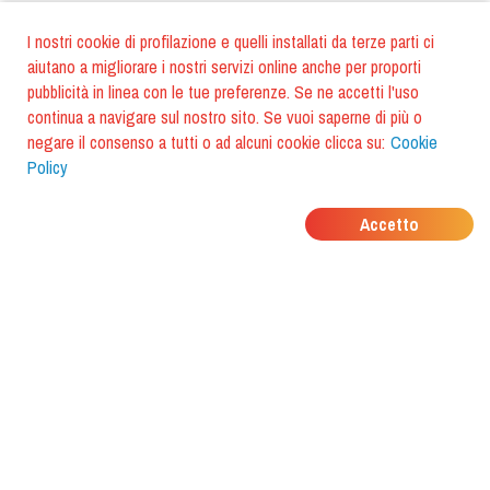
I nostri cookie di profilazione e quelli installati da terze parti ci
aiutano a migliorare i nostri servizi online anche per proporti
pubblicità in linea con le tue preferenze. Se ne accetti l'uso
continua a navigare sul nostro sito. Se vuoi saperne di più o
negare il consenso a tutti o ad alcuni cookie clicca su:
Cookie
Policy
DOVE MANGIANO I
Accetto
TUOI AMICI?
Scarica l'app e scoprilo con
foodiestrip