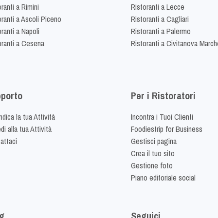
ranti a Rimini
Ristoranti a Lecce
oranti a Ascoli Piceno
Ristoranti a Cagliari
ranti a Napoli
Ristoranti a Palermo
oranti a Cesena
Ristoranti a Civitanova March
porto
Per i Ristoratori
dica la tua Attività
Incontra i Tuoi Clienti
i alla tua Attività
Foodiestrip for Business
attaci
Gestisci pagina
Crea il tuo sito
Gestione foto
Piano editoriale social
g
Seguici