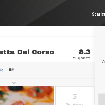
Scaric
etta Del Corso
8.3
2 Esperienze
Vi
5
/5
Sii il primo a