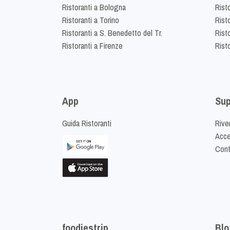
Ristoranti a Bologna
Risto
Ristoranti a Torino
Rist
Ristoranti a S. Benedetto del Tr.
Risto
Ristoranti a Firenze
Rist
App
Sup
Guida Ristoranti
Riven
Acced
Cont
foodiestrip
Blo