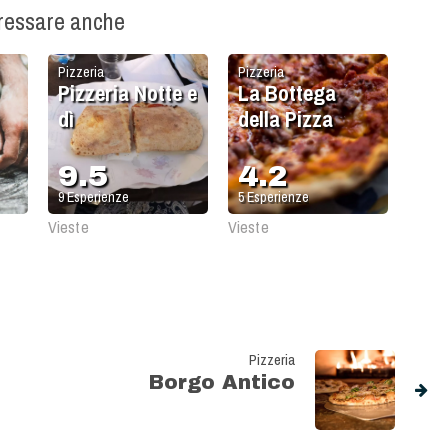
eressare anche
Pizzeria
Pizzeria
Pizzeria Notte e
La Bottega
dì
della Pizza
9.5
4.2
9
Esperienze
5
Esperienze
Vieste
Vieste
Pizzeria
Borgo Antico