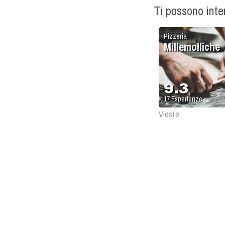
Ti possono int
Pizzeria
Millemolliche
9.3
17
Esperienze
Vieste