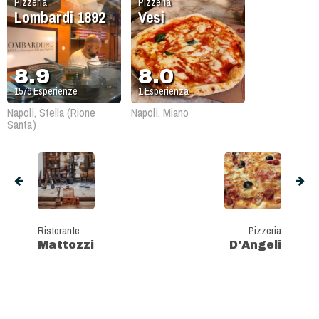
Pizzeria
Pizzeria
Lombardi 1892
Vesi
8.9
8.0
1576
Esperienze
1
Esperienza
Napoli, Stella (Rione
Napoli, Miano
Santa)
Ristorante
Pizzeria
Mattozzi
D'Angeli