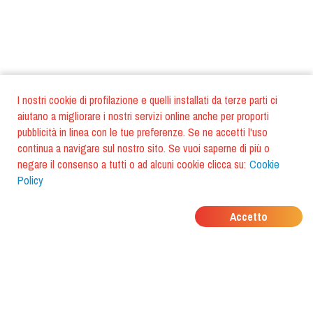
I nostri cookie di profilazione e quelli installati da terze parti ci
aiutano a migliorare i nostri servizi online anche per proporti
pubblicità in linea con le tue preferenze. Se ne accetti l'uso
continua a navigare sul nostro sito. Se vuoi saperne di più o
negare il consenso a tutti o ad alcuni cookie clicca su:
Cookie
Policy
DOVE MANGIANO I
Accetto
TUOI AMICI?
Scarica l'app e scoprilo con
foodiestrip