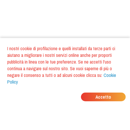
I nostri cookie di profilazione e quelli installati da terze parti ci
aiutano a migliorare i nostri servizi online anche per proporti
pubblicità in linea con le tue preferenze. Se ne accetti l'uso
continua a navigare sul nostro sito. Se vuoi saperne di più o
negare il consenso a tutti o ad alcuni cookie clicca su:
Cookie
Policy
DOVE MANGIANO I
Accetto
TUOI AMICI?
Scarica l'app e scoprilo con
foodiestrip