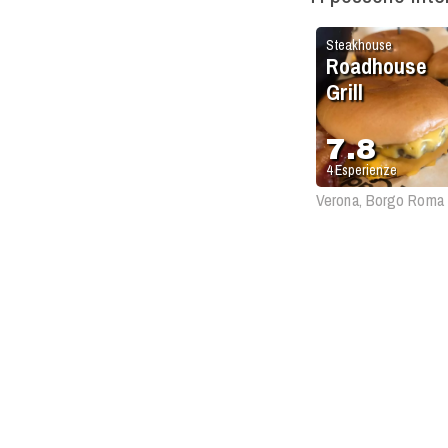
Steakhouse
Roadhouse
Grill
7.8
4
Esperienze
Verona, Borgo Roma