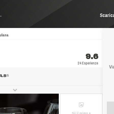
Scaric
uliana
9.6
24 Esperienze
Vi
4.8
/5
Sii il primo a