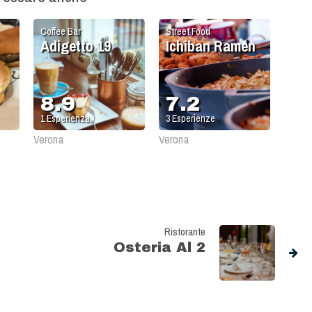
Coffee Bar
Street Food
Adigetto 19
Ichiban Ramen
8.9
7.2
1
Esperienza
3
Esperienze
Verona
Verona
Ristorante
Osteria Al 2