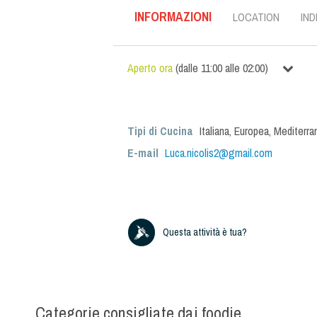
INFORMAZIONI
LOCATION
IND
Aperto ora
(
dalle
11:00
alle
02:00
)
Tipi di Cucina
Italiana
,
Europea
,
Mediterra
E-mail
Luca.nicolis2@gmail.com
Questa attività è tua?
Categorie consigliate dai foodie