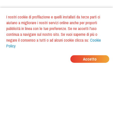
I nostri cookie di profilazione e quelli installati da terze parti ci
aiutano a migliorare i nostri servizi online anche per proporti
pubblicità in linea con le tue preferenze. Se ne accetti l'uso
continua a navigare sul nostro sito. Se vuoi saperne di più o
negare il consenso a tutti o ad alcuni cookie clicca su:
Cookie
Policy
DOVE MANGIANO I
Accetto
TUOI AMICI?
Scarica l'app e scoprilo con
foodiestrip