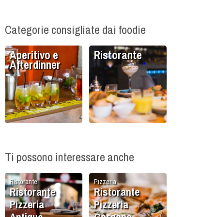
Categorie consigliate dai foodie
Aperitivo e
Ristorante
Afterdinner
Ti possono interessare anche
Ristorante
Pizzeria
Ristorante
Ristorante
Pizzeria
Pizzeria