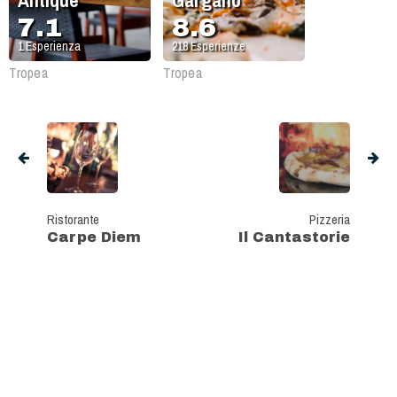
Antique
Gargano
7.1
8.6
1
Esperienza
218
Esperienze
Tropea
Tropea
Ristorante
Pizzeria
Carpe Diem
Il Cantastorie