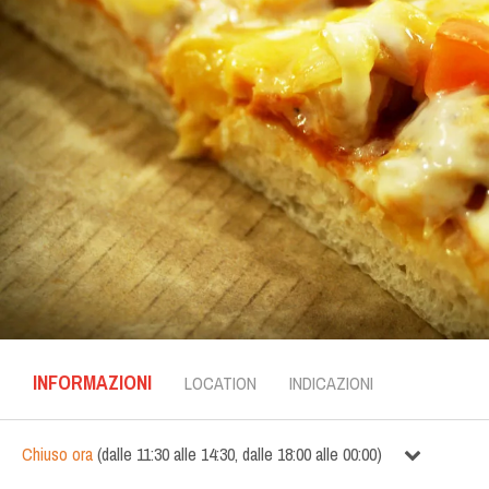
INFORMAZIONI
LOCATION
INDICAZIONI
Chiuso ora
(
dalle
11:30
alle
14:30
,
dalle
18:00
alle
00:00
)