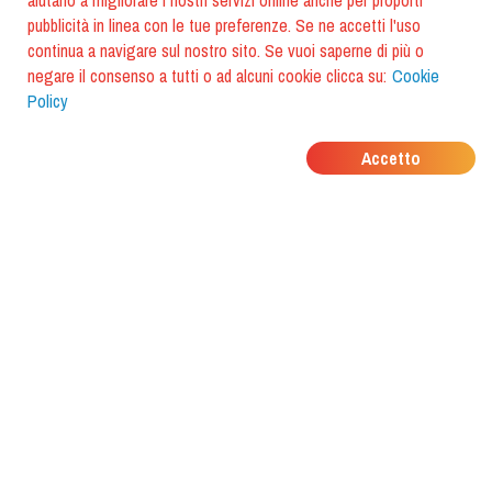
aiutano a migliorare i nostri servizi online anche per proporti
pubblicità in linea con le tue preferenze. Se ne accetti l'uso
continua a navigare sul nostro sito. Se vuoi saperne di più o
negare il consenso a tutti o ad alcuni cookie clicca su:
Cookie
Policy
DOVE MANGIANO I
Accetto
TUOI AMICI?
Scarica l'app e scoprilo con
foodiestrip