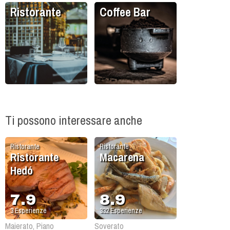
Ristorante
Coffee Bar
Ti possono interessare anche
Ristorante
Ristorante
Ristorante
Macarena
Hedó
7.9
8.9
3
Esperienze
332
Esperienze
Maierato, Piano
Soverato