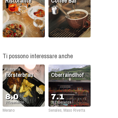
Ristorante
Coffee Bar
Ti possono interessare anche
Ristorante
Hotel
Forsterbrau
Oberraindlhof
8.0
7.1
2
Esperienze
39
Esperienze
Merano
Senales, Maso Rivetta