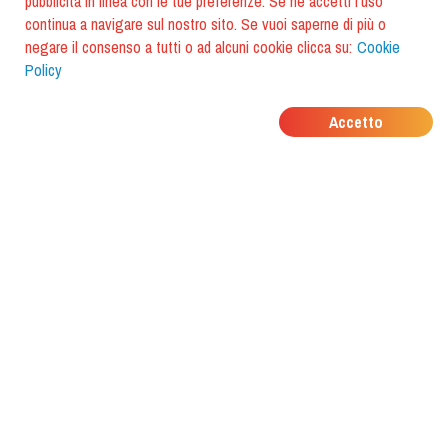
pubblicità in linea con le tue preferenze. Se ne accetti l'uso
continua a navigare sul nostro sito. Se vuoi saperne di più o
negare il consenso a tutti o ad alcuni cookie clicca su:
Cookie
Policy
DOVE MANGIANO I
Accetto
TUOI AMICI?
Scarica l'app e scoprilo con
foodiestrip