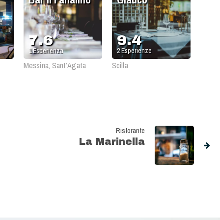
7.6
9.4
1
Esperienza
2
Esperienze
Messina, Sant’Agata
Scilla
Ristorante
La Marinella