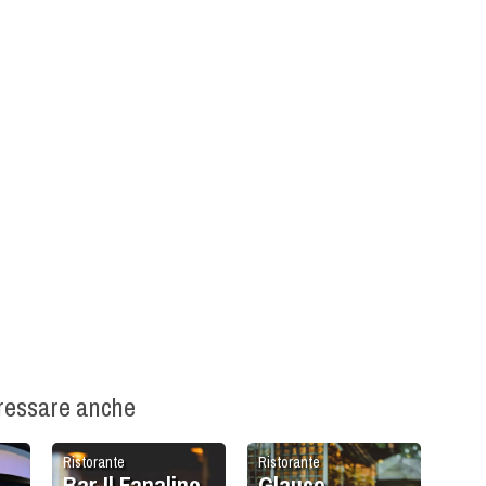
eressare anche
Ristorante
Ristorante
Bar Il Fanalino
Glauco