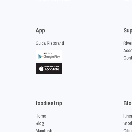
App
Sup
Guida Ristoranti
Riven
Acced
Cont
foodiestrip
Blo
Home
Itine
Blog
Stor
Manifesto
Cibo