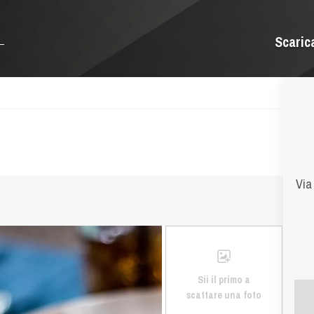
Scaric
Via
Sii il primo a
scattare una foto