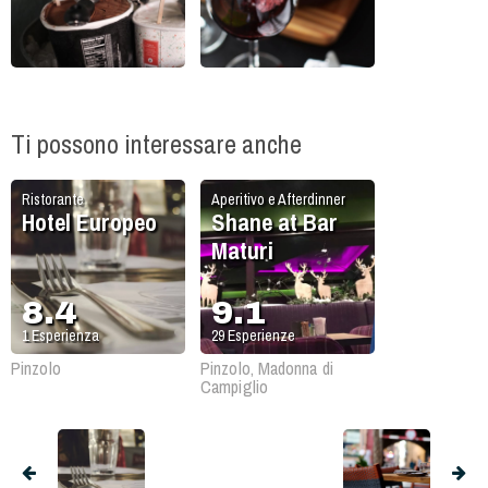
Ti possono interessare anche
Ristorante
Aperitivo e Afterdinner
Hotel Europeo
Shane at Bar
Maturi
8.4
9.1
1
Esperienza
29
Esperienze
Pinzolo
Pinzolo, Madonna di
Campiglio