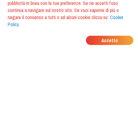
pubblicità in linea con le tue preferenze. Se ne accetti l'uso
continua a navigare sul nostro sito. Se vuoi saperne di più o
negare il consenso a tutti o ad alcuni cookie clicca su:
Cookie
Policy
DOVE MANGIANO I
Accetto
TUOI AMICI?
Scarica l'app e scoprilo con
foodiestrip