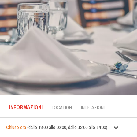
INFORMAZIONI
LOCATION
INDICAZIONI
Chiuso ora
(
dalle
18:00
alle
02:00
,
dalle
12:00
alle
14:00
)