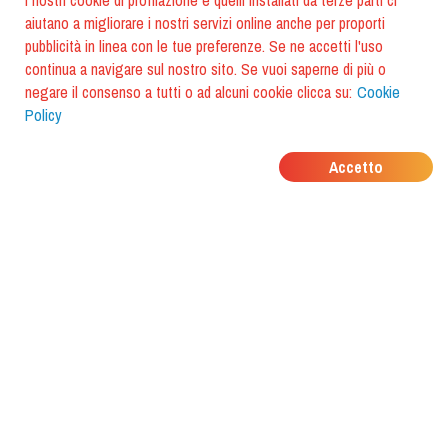
I nostri cookie di profilazione e quelli installati da terze parti ci
aiutano a migliorare i nostri servizi online anche per proporti
pubblicità in linea con le tue preferenze. Se ne accetti l'uso
continua a navigare sul nostro sito. Se vuoi saperne di più o
negare il consenso a tutti o ad alcuni cookie clicca su:
Cookie
Policy
DOVE MANGIANO I
Accetto
TUOI AMICI?
Scarica l'app e scoprilo con
foodiestrip