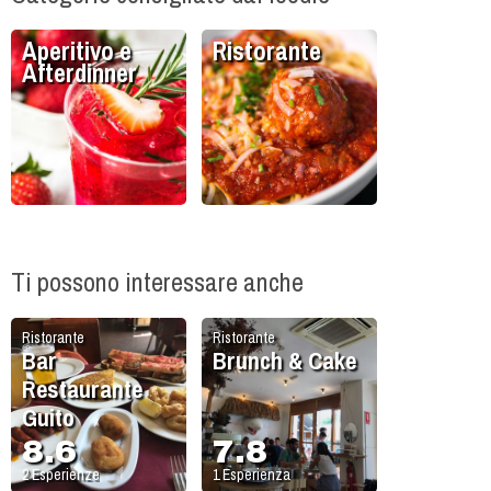
Aperitivo e
Ristorante
Afterdinner
Ti possono interessare anche
Ristorante
Ristorante
Bar
Brunch & Cake
Restaurante
Guito
8.6
7.8
2
Esperienze
1
Esperienza