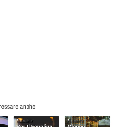
eressare anche
Ristorante
Ristorante
Bar Il Fanalino
Glauco