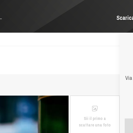
Scaric
Via
Sii il primo a
scattare una foto