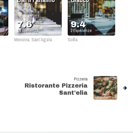
7.6
9.4
1
Esperienza
2
Esperienze
Messina, Sant’Agata
Scilla
Pizzeria
Ristorante Pizzeria
Sant'elia