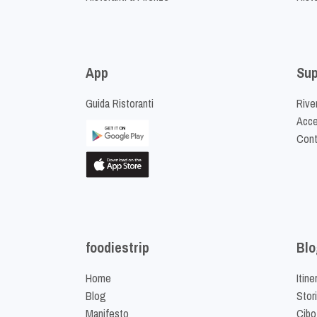
App
Sup
Guida Ristoranti
Riven
Acced
Cont
foodiestrip
Blo
Home
Itine
Blog
Stor
Manifesto
Cibo