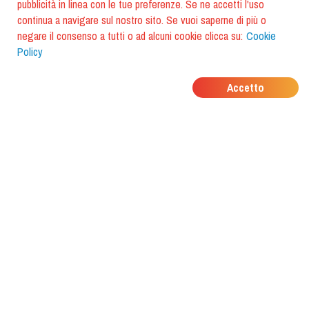
pubblicità in linea con le tue preferenze. Se ne accetti l'uso
continua a navigare sul nostro sito. Se vuoi saperne di più o
negare il consenso a tutti o ad alcuni cookie clicca su:
Cookie
Policy
DOVE MANGIANO I
Accetto
TUOI AMICI?
Scarica l'app e scoprilo con
foodiestrip