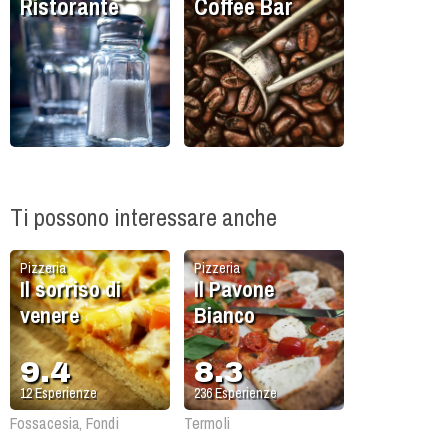
Ristorante
Coffee Bar
Ti possono interessare anche
Pizzeria
Pizzeria
Il sorriso di
Il Pavone
venere
Bianco
9.4
8.3
12
Esperienze
236
Esperienze
Fossacesia, Fondi
Termoli