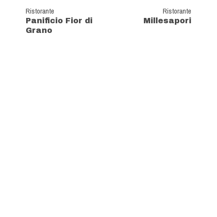
Ristorante
Ristorante
Panificio Fior di
Millesapori
Grano