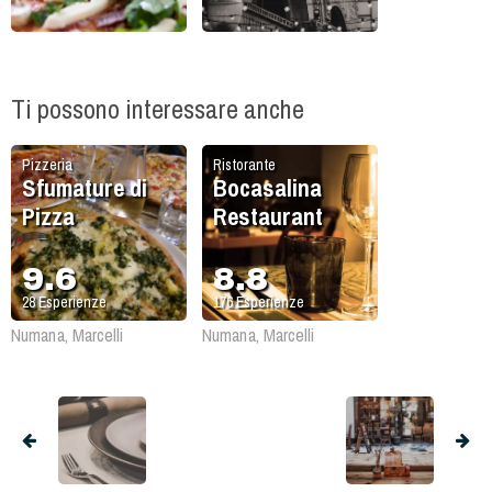
Ti possono interessare anche
Pizzeria
Ristorante
Sfumature di
Bocasalina
Pizza
Restaurant
9.6
8.8
28
Esperienze
176
Esperienze
Numana, Marcelli
Numana, Marcelli