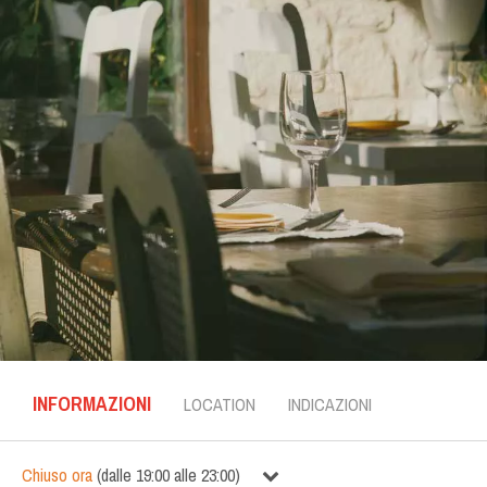
INFORMAZIONI
LOCATION
INDICAZIONI
Chiuso ora
(
dalle
19:00
alle
23:00
)