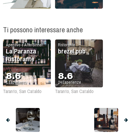
Ti possono interessare anche
Aperitivo e Afterdinner
Ristorante
La Paranza
brezel pub
Ristorante
8.6
8.6
1
Esperienza
24
Esperienze
Taranto, San Cataldo
Taranto, San Cataldo