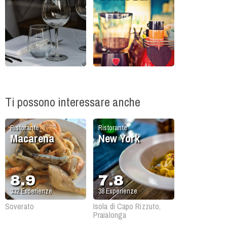
Ti possono interessare anche
Ristorante
Ristorante
Macarena
New York
8.9
7.8
332
Esperienze
38
Esperienze
Soverato
Isola di Capo Rizzuto,
Praialonga