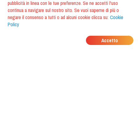
pubblicità in linea con le tue preferenze. Se ne accetti l'uso
continua a navigare sul nostro sito. Se vuoi saperne di più o
negare il consenso a tutti o ad alcuni cookie clicca su:
Cookie
Policy
DOVE MANGIANO I
Accetto
TUOI AMICI?
Scarica l'app e scoprilo con
foodiestrip