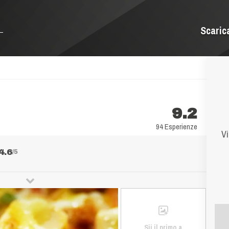
Scaric
9.2
94 Esperienze
Vi
4.6
/5
Sii il primo a