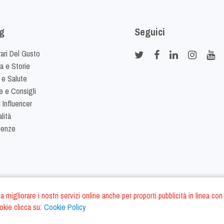
g
Seguici
rari Del Gusto
ia e Storie
 e Salute
e e Consigli
 Influencer
lità
denze
ano a migliorare i nostri servizi online anche per proporti pubblicità in linea
okie clicca su:
Cookie Policy
Cookie Policy
Termini e Condizi
S.r.l. - P.IVA IT01975940675 - All Rights Reserved
/
/