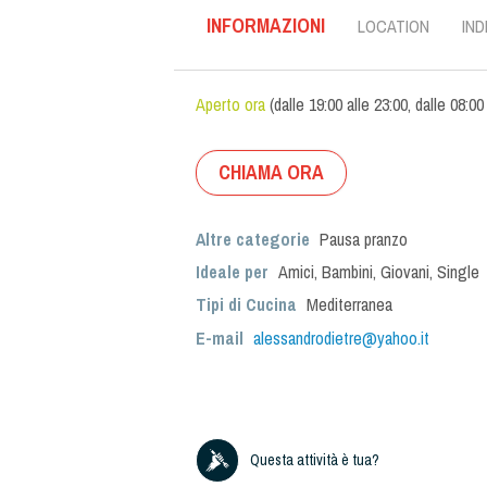
INFORMAZIONI
LOCATION
IND
Aperto ora
(
dalle
19:00
alle
23:00
,
dalle
08:00
CHIAMA ORA
Altre categorie
Pausa pranzo
Ideale per
Amici
,
Bambini
,
Giovani
,
Single
Tipi di Cucina
Mediterranea
E-mail
alessandrodietre@yahoo.it
Questa attività è tua?