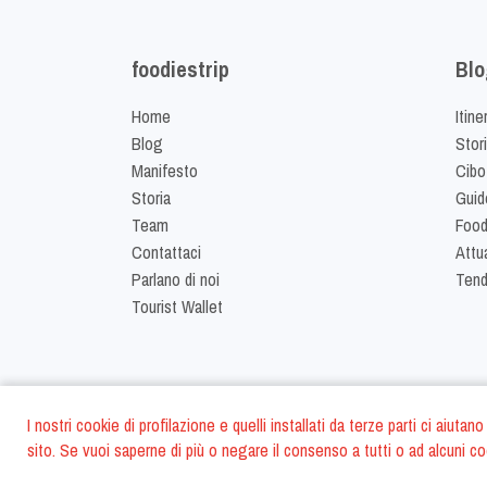
foodiestrip
Blo
Home
Itine
Blog
Stor
Manifesto
Cibo
Storia
Guid
Team
Food
Contattaci
Attua
Parlano di noi
Ten
Tourist Wallet
I nostri cookie di profilazione e quelli installati da terze parti ci aiut
sito. Se vuoi saperne di più o negare il consenso a tutti o ad alcuni co
©
2026
FoodiesTrip 