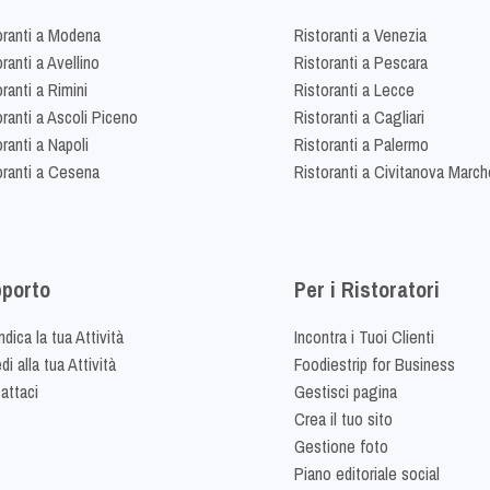
oranti a Modena
Ristoranti a Venezia
ranti a Avellino
Ristoranti a Pescara
ranti a Rimini
Ristoranti a Lecce
oranti a Ascoli Piceno
Ristoranti a Cagliari
ranti a Napoli
Ristoranti a Palermo
oranti a Cesena
Ristoranti a Civitanova March
porto
Per i Ristoratori
dica la tua Attività
Incontra i Tuoi Clienti
i alla tua Attività
Foodiestrip for Business
attaci
Gestisci pagina
Crea il tuo sito
Gestione foto
Piano editoriale social