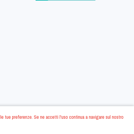
 con le tue preferenze. Se ne accetti l'uso continua a navigare sul nostro
oni
Privacy Policy
Condizioni generali di contratto
Dati societari
/
/
/