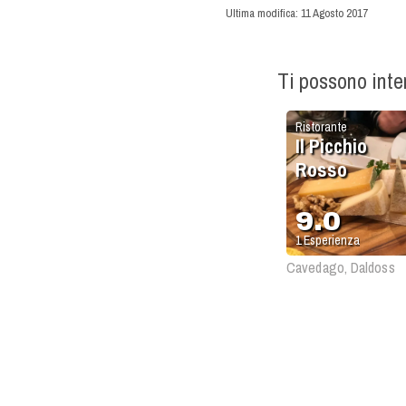
Ultima modifica:
11 Agosto 2017
Ti possono int
Ristorante
Il Picchio
Rosso
9.0
1
Esperienza
Cavedago, Daldoss