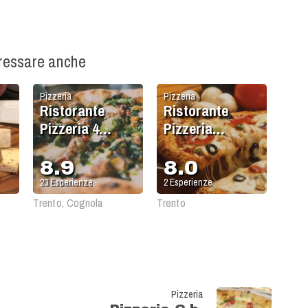
eressare anche
Pizzeria
Pizzeria
Ristorante
Ristorante
Pizzeria 4
Pizzeria
Stagioni
Birreria Forst
8.9
8.0
23
Esperienze
2
Esperienze
Trento, Cognola
Trento
Pizzeria