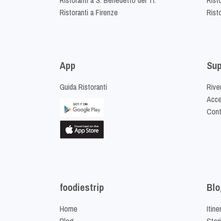
Ristoranti a Firenze
Rist
App
Sup
Guida Ristoranti
Riven
Acced
Cont
foodiestrip
Blo
Home
Itine