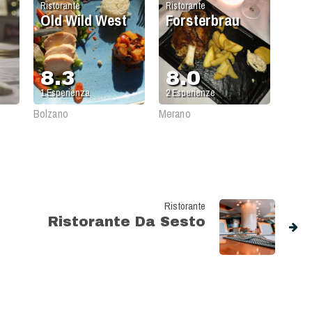
Ristorante
Ristorante
Old Wild West
Forsterbrau
8.3
8.0
1
Esperienza
2
Esperienze
Bolzano
Merano
Ristorante
Ristorante Da Sesto