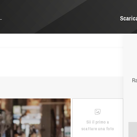
Scaric
Ra
Sii il primo a
scattare una foto