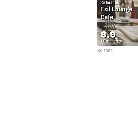
Ristorante
Exil Lounge
Cafe
8.9
1
Esperienza
Bolzano