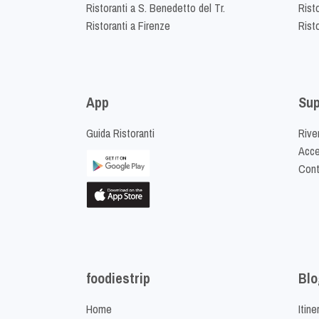
Ristoranti a S. Benedetto del Tr.
Risto
Ristoranti a Firenze
Rist
App
Sup
Guida Ristoranti
Riven
Acced
Cont
foodiestrip
Blo
Home
Itine