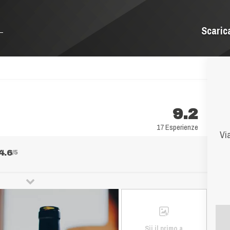
Scaric
9.2
17 Esperienze
Via
4.6
/5
Sii il primo a