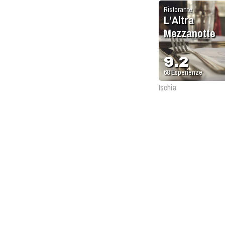
Ristorante
L'Altra
Mezzanotte
9.2
68
Esperienze
Ischia