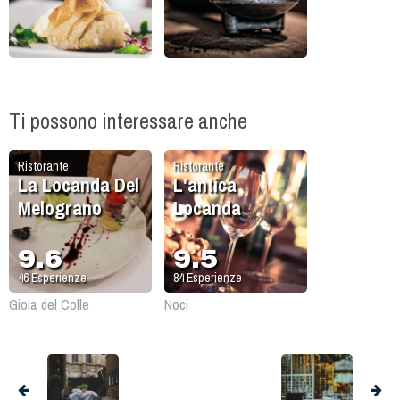
Ti possono interessare anche
Ristorante
Ristorante
La Locanda Del
L'antica
Melograno
Locanda
9.6
9.5
46
Esperienze
84
Esperienze
Gioia del Colle
Noci