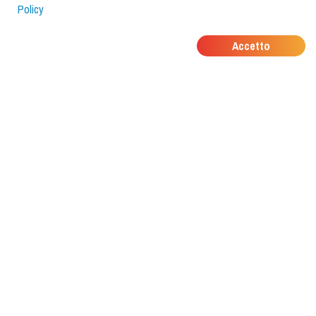
Policy
DOVE MANGIANO I
Accetto
TUOI AMICI?
Scarica l'app e scoprilo con
foodiestrip