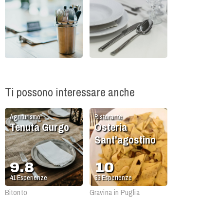
Ti possono interessare anche
Agriturismo
Ristorante
Tenuta Gurgo
Osteria
Sant'agostino
9.8
10
41
Esperienze
33
Esperienze
Bitonto
Gravina in Puglia