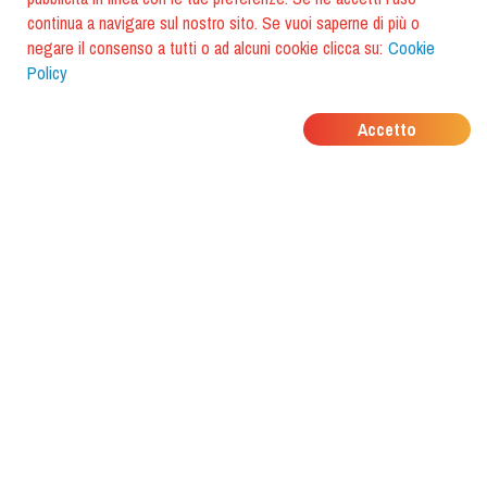
continua a navigare sul nostro sito. Se vuoi saperne di più o
negare il consenso a tutti o ad alcuni cookie clicca su:
Cookie
Policy
DOVE MANGIANO I
Accetto
TUOI AMICI?
Scarica l'app e scoprilo con
foodiestrip