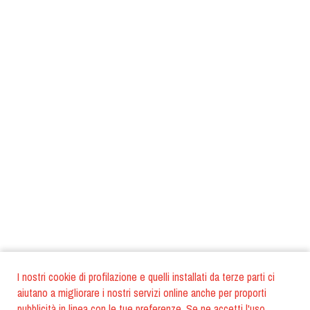
I nostri cookie di profilazione e quelli installati da terze parti ci
aiutano a migliorare i nostri servizi online anche per proporti
pubblicità in linea con le tue preferenze. Se ne accetti l'uso