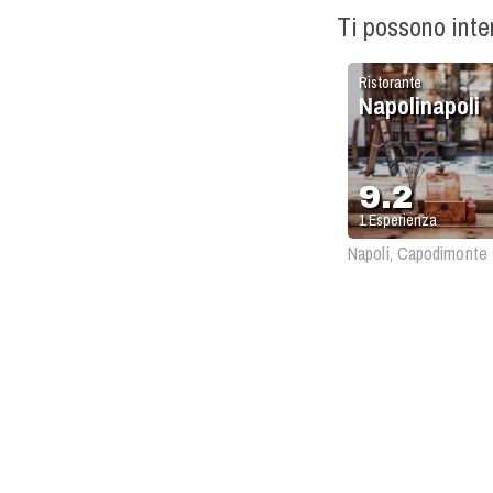
Ti possono int
Ristorante
Napolinapoli
9.2
1
Esperienza
Napoli, Capodimonte