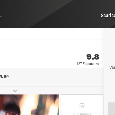
Scaric
9.8
127 Esperienze
Via
4.9
/5
Sii il primo a