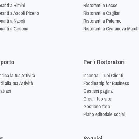
ranti a Rimini
Ristoranti a Lecce
oranti a Ascoli Piceno
Ristoranti a Cagliari
ranti a Napoli
Ristoranti a Palermo
oranti a Cesena
Ristoranti a Civitanova March
porto
Per i Ristoratori
dica la tua Attività
Incontra i Tuoi Clienti
i alla tua Attività
Foodiestrip for Business
attaci
Gestisci pagina
Crea il tuo sito
Gestione foto
Piano editoriale social
g
Seguici