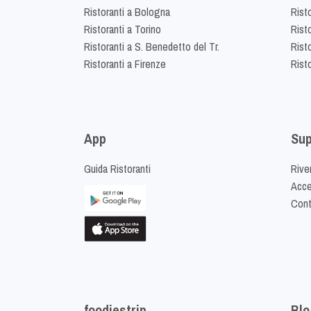
Ristoranti a Bologna
Risto
Ristoranti a Torino
Rist
Ristoranti a S. Benedetto del Tr.
Risto
Ristoranti a Firenze
Rist
App
Sup
Guida Ristoranti
Riven
Acced
Cont
foodiestrip
Blo