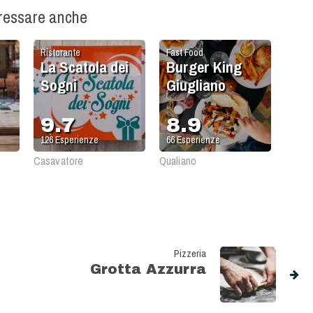
eressare anche
Ristorante
Fast Food
La Scatola dei
Burger King
Sogni
Giugliano
9.7
8.9
126
Esperienze
66
Esperienze
Casavatore
Qualiano
Pizzeria
Grotta Azzurra