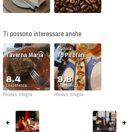
Ti possono interessare anche
Ristorante
Trattoria
Taverna Maria
To Pirofani
8.4
9.8
1
Esperienza
1
Esperienza
Rhodes, Stegna
Rhodes, Stegna