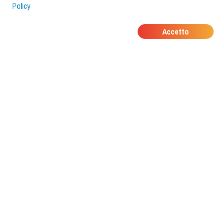
Policy
DOVE MANGIANO I
Accetto
TUOI AMICI?
Scarica l'app e scoprilo con
foodiestrip