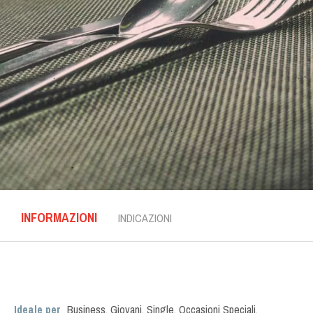
INFORMAZIONI
INDICAZIONI
Ideale per
Business
,
Giovani
,
Single
,
Occasioni Speciali
,