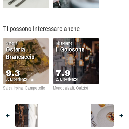
Ti possono interessare anche
Osteria
Ristorante
Osteria
Il Golosone
Brancaccio
9.3
7.9
36
Esperienze
23
Esperienze
Salza Irpina, Campetelle
Manocalzati, Calzisi