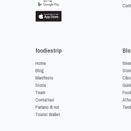
Cont
foodiestrip
Blo
Home
Itine
Blog
Stor
Manifesto
Cibo
Storia
Guid
Team
Food
Contattaci
Attua
Parlano di noi
Ten
Tourist Wallet