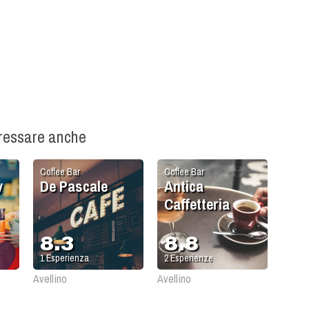
eressare anche
Coffee Bar
Coffee Bar
y
De Pascale
Antica
Caffetteria
8.3
8.8
1
Esperienza
2
Esperienze
Avellino
Avellino