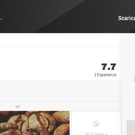
Scaric
7.7
1 Esperienza
Sii il primo a